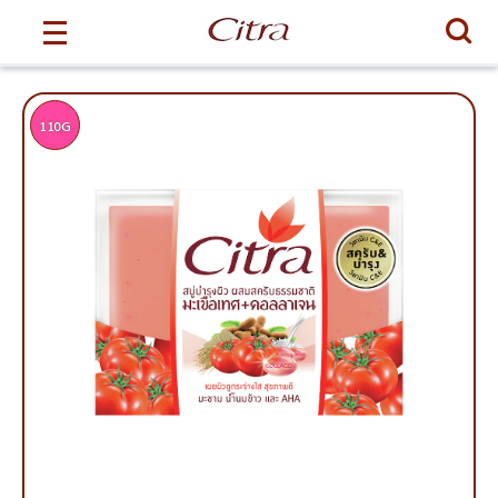
ค้นหา
110G